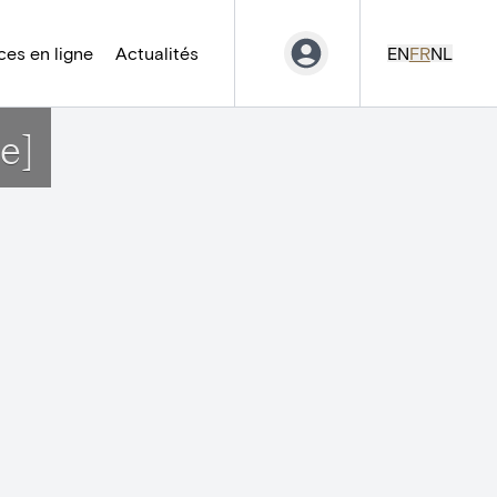
es en ligne
Actualités
EN
FR
NL
e]