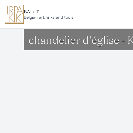
Aller au contenu principal
BALaT
Belgian art, links and tools
chandelier d'église -