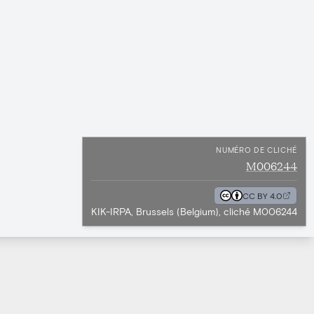
NUMÉRO DE CLICHÉ
M006244
CC BY 4.0
KIK-IRPA, Brussels (Belgium), cliché M006244