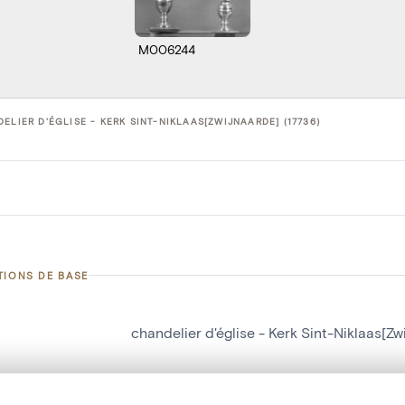
M006244
ELIER D'ÉGLISE - KERK SINT-NIKLAAS[ZWIJNAARDE] (17736)
TIONS DE BASE
chandelier d'église - Kerk Sint-Niklaas[Zw
d'objet
17736