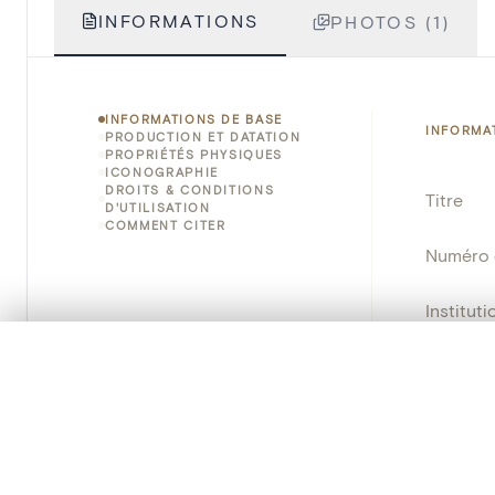
INFORMATIONS
PHOTOS (1)
INFORMATIONS DE BASE
INFORMA
PRODUCTION ET DATATION
PROPRIÉTÉS PHYSIQUES
ICONOGRAPHIE
DROITS & CONDITIONS
Titre
D'UTILISATION
COMMENT CITER
Numéro 
Instituti
0/50 photos
SÉLECTION À COMPARER
Lieu
Alignez vos images pour les comparer côte à cô
Nom d'o
Vous pouvez rouvrir cette sélection à tout moment via « 
Persisten
Votre sélection à comparer es