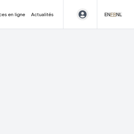
es en ligne
Actualités
EN
FR
NL