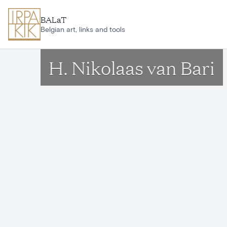
Aller au contenu principal
BALaT
Belgian art, links and tools
H. Nikolaas van Bari