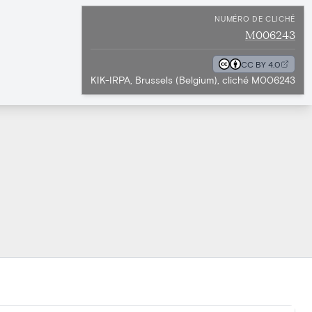
NUMÉRO DE CLICHÉ
M006243
CC BY 4.0
KIK-IRPA, Brussels (Belgium), cliché M006243