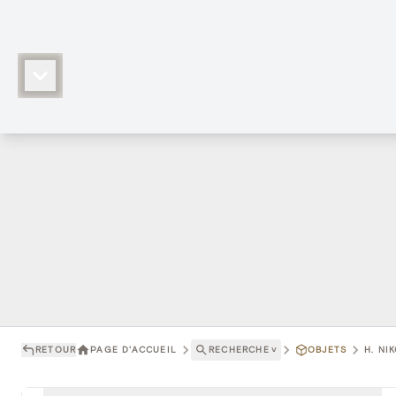
RETOUR
PAGE D'ACCUEIL
RECHERCHE
˅
OBJETS
H. NI