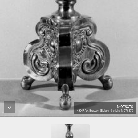
M076375
KIK-IRPA, Brussels (Belgium), cliché M076375