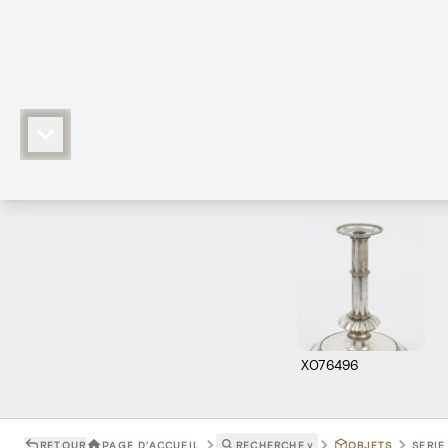
X076496
RETOUR
PAGE D'ACCUEIL
RECHERCHE
˅
OBJETS
SERIE