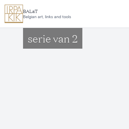
Aller au contenu principal
BALaT
Belgian art, links and tools
serie van 2