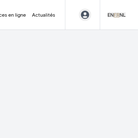
es en ligne
Actualités
EN
FR
NL