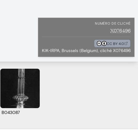
NUMÉRO DE CLICHÉ
X076496
CC BY 4.0
KIK-IRPA, Brussels (Belgium), cliché X076496
B043087