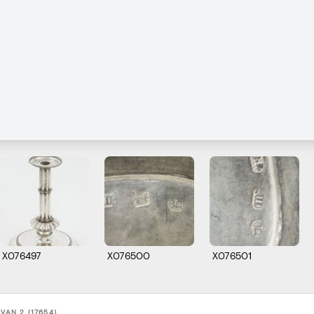
X076497
X076500
X076501
 VAN 2 (17654)