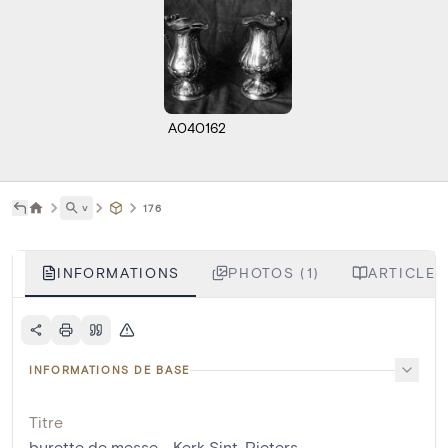
A040162
˅
176
INFORMATIONS
PHOTOS (1)
ARTICLES
INFORMATIONS DE BASE
Titre
burette de messe - Kerk Sint-Pieters