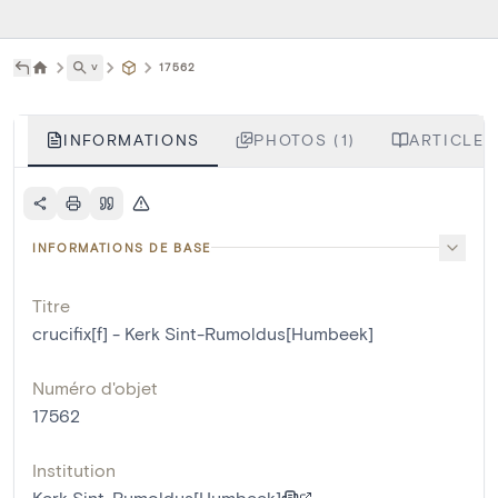
˅
17562
INFORMATIONS
PHOTOS (1)
ARTICLES
INFORMATIONS DE BASE
Titre
crucifix[f] - Kerk Sint-Rumoldus[Humbeek]
Numéro d'objet
17562
Institution
Kerk Sint-Rumoldus[Humbeek]