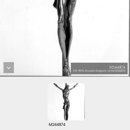
M244874
KIK-IRPA, Brussels (Belgium), cliché M244874
M244874