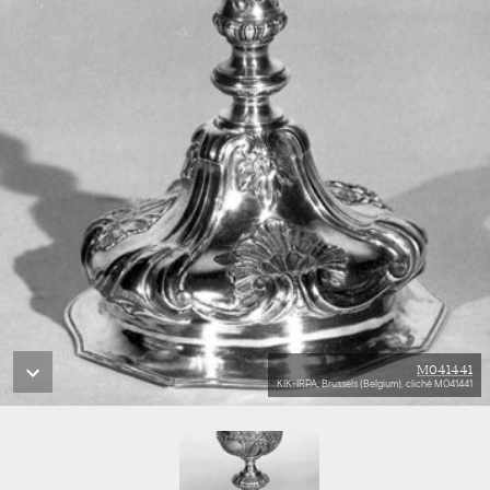
M041441
KIK-IRPA, Brussels (Belgium), cliché M041441