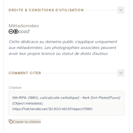
DROITS & CONDITIONS D'UTILISATION
Métadonnées
CC0
Cette dédicace au domaine public s'applique uniquement
aux métadonnées. Les photographies associées peuvent
avoir leur propre licence ou statut de droits d'auteur.
COMMENT CITER
Citation
KIK-IRPA. (1990). 
calice[culte catholique] - Kerk Sint-Pieter[Puurs]
[Object metadata]. 
https://hdl.handle.net/20.500.14037/object.17560
Copier la citation