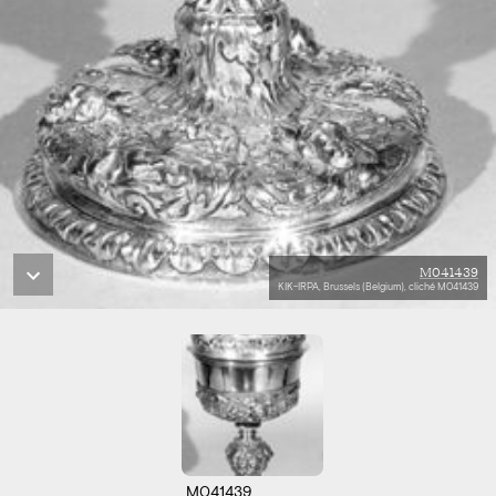
M041439
KIK-IRPA, Brussels (Belgium), cliché M041439
M041439