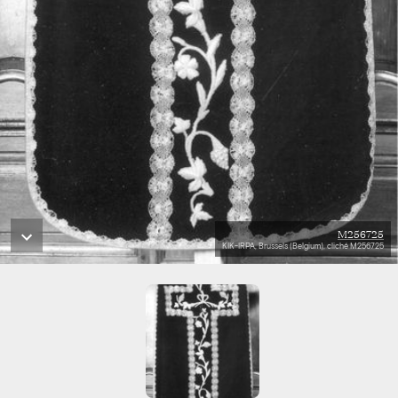
M256725
KIK-IRPA, Brussels (Belgium), cliché M256725