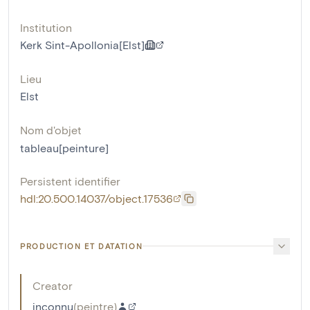
Institution
Kerk Sint-Apollonia[Elst]
Lieu
Elst
Nom d'objet
tableau[peinture]
Persistent identifier
hdl:20.500.14037/object.17536
PRODUCTION ET DATATION
Creator
inconnu
(
peintre
)