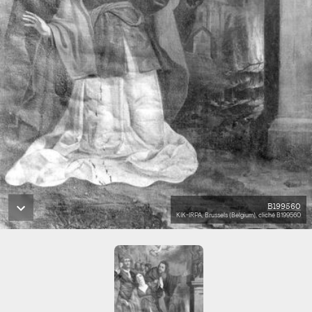
B199560
KIK-IRPA, Brussels (Belgium), cliché B199560