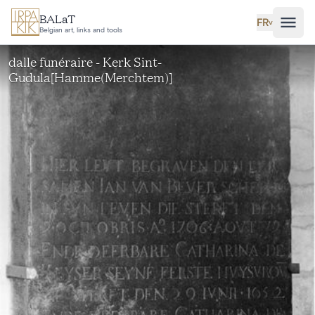
Aller au contenu principal
BALaT
FR
˅
Belgian art, links and tools
dalle funéraire - Kerk Sint-
Gudula[Hamme(Merchtem)]