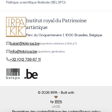
Politique scientifique fédérale (BELSPO)
Institut royal du Patrimoine
artistique
Parc du Cinquantenaire 1, 1000 Bruxelles, Belgique
balat@kikirpa.be
(questions relatives à BALaT)
info@kikirpa.be
(questions générales)
+32 (0)2 739 67 11
©
2026
IRPA
- Built with
by
IRPA
v
1.05
Paramètres des cookies
Politique des cookies
Privacy policy