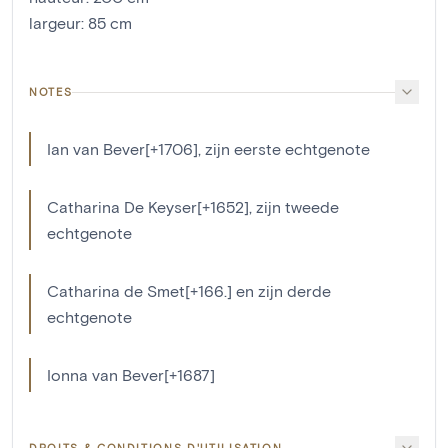
largeur
:
85
cm
NOTES
Ian van Bever[+1706], zijn eerste echtgenote
Catharina De Keyser[+1652], zijn tweede
echtgenote
Catharina de Smet[+166.] en zijn derde
echtgenote
Ionna van Bever[+1687]
DROITS & CONDITIONS D'UTILISATION