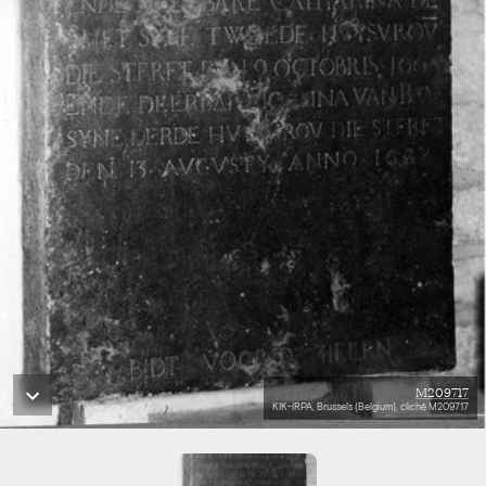
M209717
KIK-IRPA, Brussels (Belgium), cliché M209717