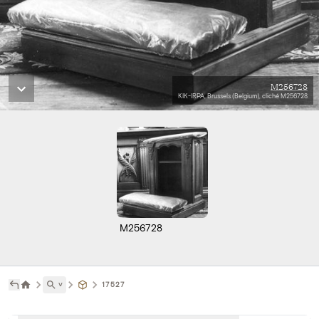
M256728
KIK-IRPA, Brussels (Belgium), cliché M256728
M256728
˅
17527