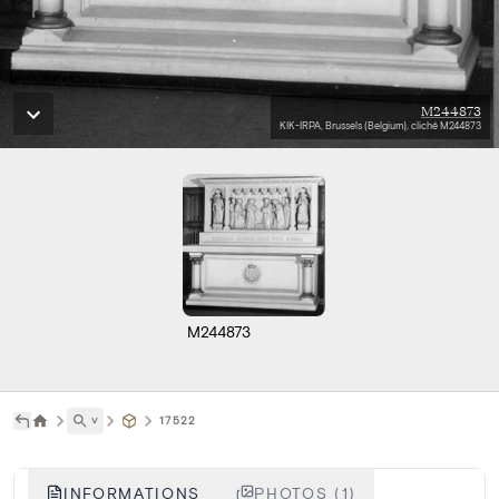
M244873
KIK-IRPA, Brussels (Belgium), cliché M244873
M244873
˅
17522
INFORMATIONS
PHOTOS (1)