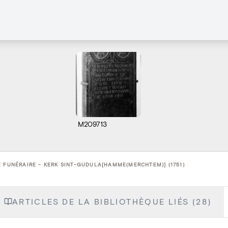
M209713
 FUNÉRAIRE - KERK SINT-GUDULA[HAMME(MERCHTEM)] (1751)
ARTICLES DE LA BIBLIOTHÈQUE LIÉS (28)