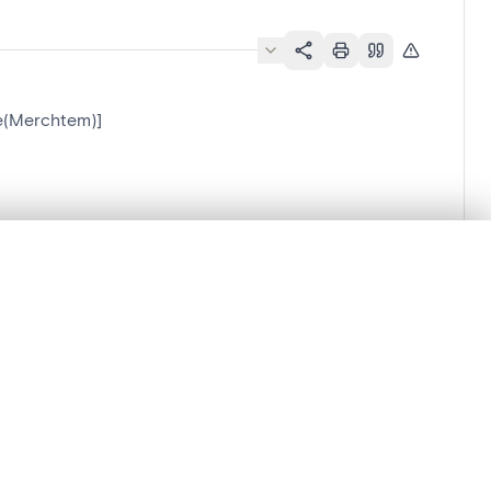
e(Merchtem)]
lacement synchronisés.
ages de détail pour commencer.
Comparer dans la visionneuse avancée