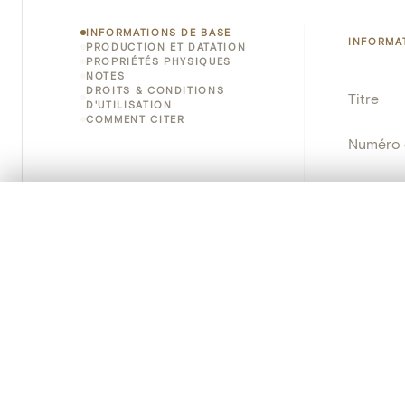
INFORMATIONS DE BASE
INFORMA
PRODUCTION ET DATATION
PROPRIÉTÉS PHYSIQUES
NOTES
DROITS & CONDITIONS
Titre
D'UTILISATION
COMMENT CITER
Numéro 
Instituti
0/50 photos
SÉLECTION À COMPARER
Lieu
Alignez vos images pour les comparer côte à cô
Vous pouvez rouvrir cette sélection à tout moment via « 
Nom d'o
Votre sélection à comparer es
Persisten
Tout effacer