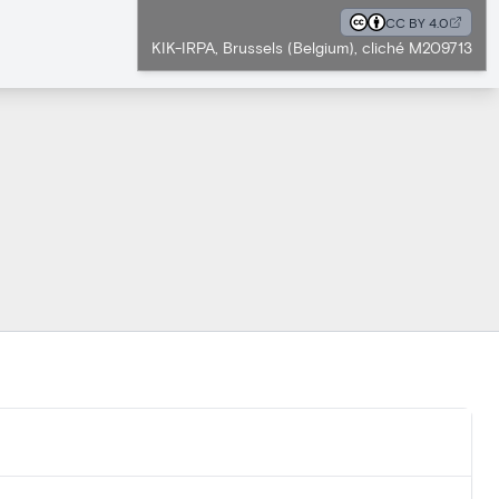
CC BY 4.0
KIK-IRPA, Brussels (Belgium), cliché M209713