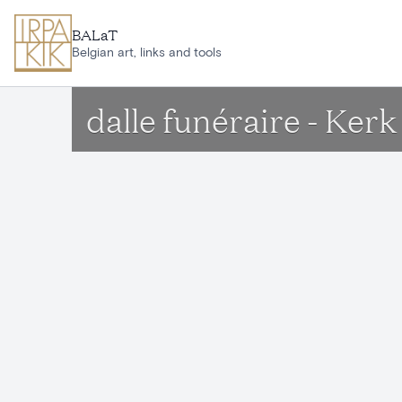
Aller au contenu principal
BALaT
Belgian art, links and tools
dalle funéraire - K