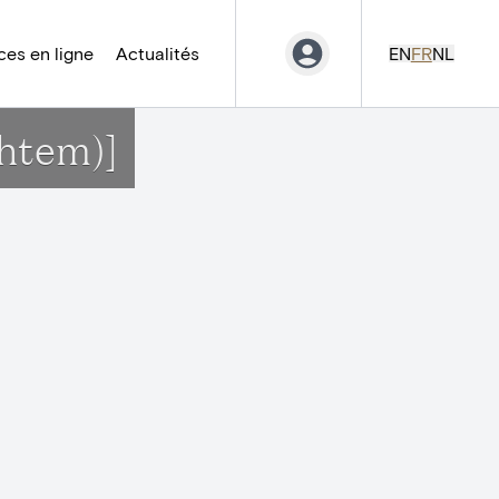
es en ligne
Actualités
EN
FR
NL
htem)]