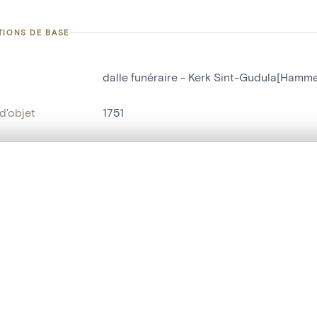
TIONS DE BASE
dalle funéraire - Kerk Sint-Gudula[Hamm
d'objet
1751
on
Kerk Sint-Gudula[Hamme(Merchtem)]
Hamme[Merchtem]
te, en superposition ou avec un rideau coulissant — avec zoom et dép
Ma sélection » dans le menu.
bjet
dalle funéraire
t vide. Ajoutez des photos depuis les résultats de recherche ou les p
t identifier
hdl:20.500.14037/object.1751