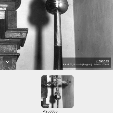
M256683
KIK-IRPA, Brussels (Belgium), cliché M256683
M256683