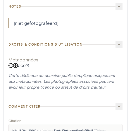
NOTES
[niet gefotografeerd]
DROITS & CONDITIONS D'UTILISATION
Métadonnées
CC0
Cette dédicace au domaine public s'applique uniquement
aux métadonnées. Les photographies associées peuvent
avoir leur propre licence ou statut de droits d'auteur.
COMMENT CITER
Citation
KIK-IRPA. (1990). 
ciboire - Kerk Sint-Apollonia[Elst]
 [Object 