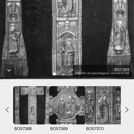
B057368
KIK-IRPA, Brussels (Belgium), cliché B057368
B057368
B057369
B057370