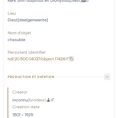
Kerk Sint-Sulpitius en Dionysius[Diest]
Lieu
Diest[deelgemeente]
Nom d'objet
chasuble
Persistent identifier
hdl:20.500.14037/object.17426
PRODUCTION ET DATATION
Creator
inconnu
(
brodeur
)
Creation date
1501 - 1525