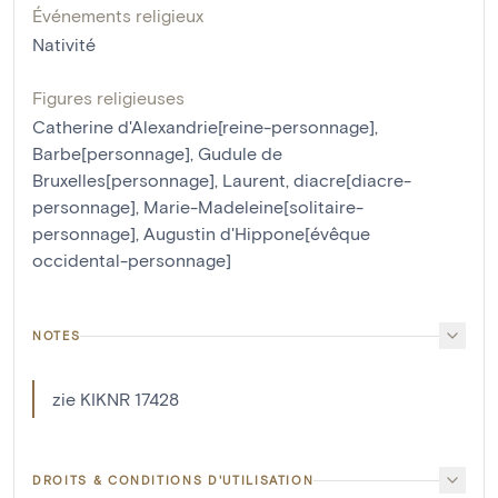
Événements religieux
Nativité
Figures religieuses
Catherine d'Alexandrie[reine-personnage]
,
Barbe[personnage]
,
Gudule de
Bruxelles[personnage]
,
Laurent, diacre[diacre-
personnage]
,
Marie-Madeleine[solitaire-
personnage]
,
Augustin d'Hippone[évêque
occidental-personnage]
NOTES
zie KIKNR 17428
DROITS & CONDITIONS D'UTILISATION