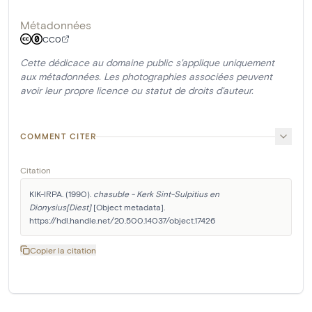
Métadonnées
CC0
Cette dédicace au domaine public s'applique uniquement
aux métadonnées. Les photographies associées peuvent
avoir leur propre licence ou statut de droits d'auteur.
COMMENT CITER
Citation
KIK-IRPA. (1990). 
chasuble - Kerk Sint-Sulpitius en 
Dionysius[Diest]
 [Object metadata]. 
https://hdl.handle.net/20.500.14037/object.17426
Copier la citation