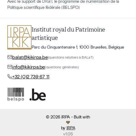
Avec le support de DIGIT, le programme de numérisation de la
Politique scientifique fédérale (BELSPO)
Institut royal du Patrimoine
artistique
Parc du Cinquantenaire 1, 1000 Bruxelles, Belgique
balat@kikirpa.be
(questions relatives à BALaT)
info@kikirpa.be
(questions générales)
+32 (0)2 739 67 11
©
2026
IRPA
- Built with
by
IRPA
v
1.05