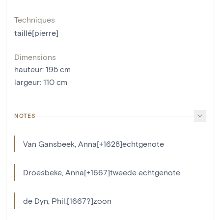
Techniques
taillé[pierre]
Dimensions
hauteur
:
195
cm
largeur
:
110
cm
NOTES
Van Gansbeek, Anna[+1628]echtgenote
Droesbeke, Anna[+1667]tweede echtgenote
de Dyn, Phil.[1667?]zoon