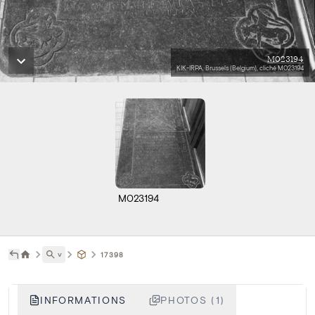
M023194
KIK-IRPA, Brussels (Belgium), cliché M023194
M023194
˅
17398
INFORMATIONS
PHOTOS (1)