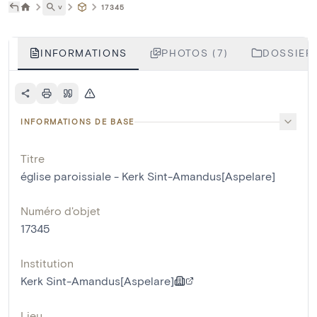
˅
17345
INFORMATIONS
PHOTOS (7)
DOSSIERS
INFORMATIONS DE BASE
Titre
église paroissiale - Kerk Sint-Amandus[Aspelare]
Numéro d'objet
17345
Institution
Kerk Sint-Amandus[Aspelare]
Lieu