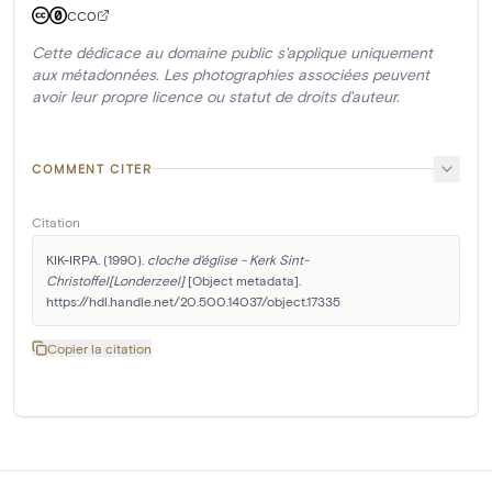
CC0
Cette dédicace au domaine public s'applique uniquement
aux métadonnées. Les photographies associées peuvent
avoir leur propre licence ou statut de droits d'auteur.
COMMENT CITER
Citation
KIK-IRPA. (1990). 
cloche d'église - Kerk Sint-
Christoffel[Londerzeel]
 [Object metadata]. 
https://hdl.handle.net/20.500.14037/object.17335
Copier la citation