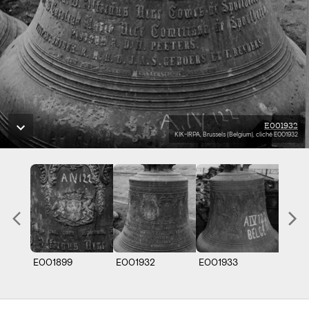
E001932
KIK-IRPA, Brussels (Belgium), cliché E001932
E001899
E001932
E001933