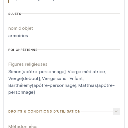
SUJETS
nom d'objet
armoiries
FOI CHRÉTIENNE
Figures religieuses
Simon[apôtre-personnage]
,
Vierge médiatrice
,
Vierge[debout]
,
Vierge sans l'Enfant
,
Barthélemy[apôtre-personnage]
,
Matthias[apôtre-
personnage]
DROITS & CONDITIONS D'UTILISATION
Métadonnées