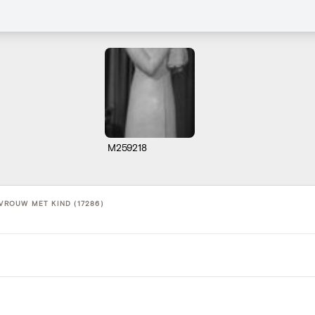
M259218
-VROUW MET KIND (17286)