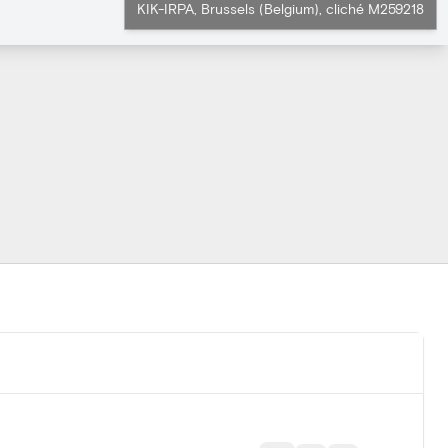
KIK-IRPA, Brussels (Belgium), cliché M259218