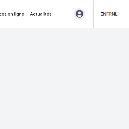
es en ligne
Actualités
EN
FR
NL