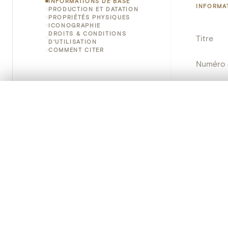
INFORMATIONS DE BASE
INFORMA
PRODUCTION ET DATATION
PROPRIÉTÉS PHYSIQUES
ICONOGRAPHIE
DROITS & CONDITIONS
Titre
D'UTILISATION
COMMENT CITER
Numéro 
Instituti
0/50 photos
SÉLECTION À COMPARER
Lieu
Alignez vos images pour les comparer côte à cô
Vous pouvez rouvrir cette sélection à tout moment via « 
Nom d'o
Votre sélection à comparer es
Persisten
Tout effacer
PRODUCT