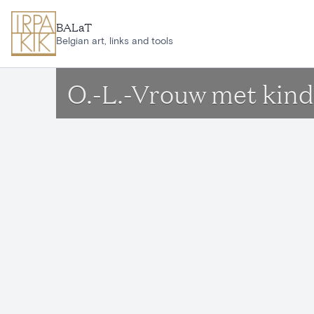
Aller au contenu principal
BALaT
Belgian art, links and tools
O.-L.-Vrouw met kind