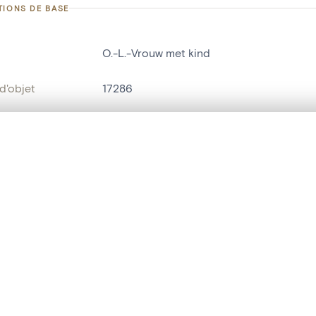
TIONS DE BASE
O.-L.-Vrouw met kind
d'objet
17286
on
Kerk Sint-Cornelius[Molenveld(Grimberg
Grimbergen[deelgemeente]
te, en superposition ou avec un rideau coulissant — avec zoom et dép
Ma sélection » dans le menu.
bjet
statue religieuse
,
statue humaine
t vide. Ajoutez des photos depuis les résultats de recherche ou les p
t identifier
hdl:20.500.14037/object.17286
ION ET DATATION