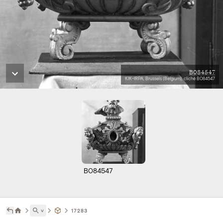
B084547
KIK-IRPA, Brussels (Belgium), cliché B084547
B084547
˅
17283