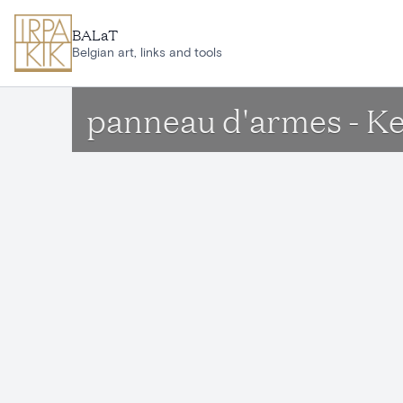
Aller au contenu principal
BALaT
Belgian art, links and tools
panneau d'armes - K