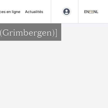
es en ligne
Actualités
EN
FR
NL
g(Grimbergen)]