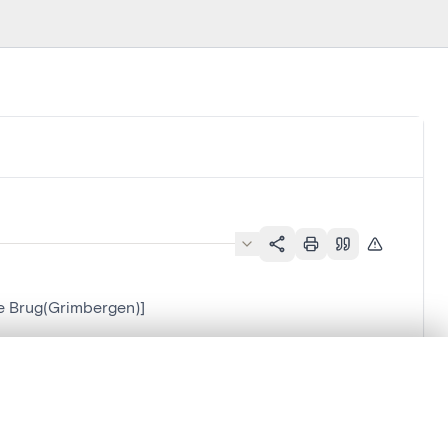
e Brug(Grimbergen)]
lacement synchronisés.
]