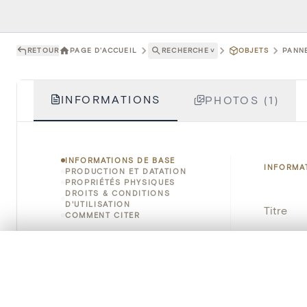
RETOUR
PAGE D'ACCUEIL
RECHERCHE
˅
OBJETS
PANNE
INFORMATIONS
PHOTOS (1)
INFORMATIONS DE BASE
INFORMA
PRODUCTION ET DATATION
PROPRIÉTÉS PHYSIQUES
DROITS & CONDITIONS
D'UTILISATION
Titre
COMMENT CITER
Numéro 
0/50 photos
SÉLECTION À COMPARER
Alignez vos images pour les comparer côte à cô
Instituti
Vous pouvez rouvrir cette sélection à tout moment via « 