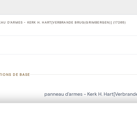
AU D'ARMES - KERK H. HART[VERBRANDE BRUG(GRIMBERGEN)] (17265)
TIONS DE BASE
panneau d'armes - Kerk H. Hart[Verbrand
d'objet
17265
te, en superposition ou avec un rideau coulissant — avec zoom et dép
on
Kerk H. Hart[Verbrande Brug(Grimbergen)
Ma sélection » dans le menu.