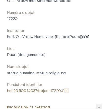
O.-L.-Vrouw met Kind met wereldbol
Numéro d'objet
17220
Institution
Kerk O.L.Vrouw Hemelvaart[Kalfort(Puurs)]
Lieu
Puurs[deelgemeente]
Nom d'objet
statue humaine
,
statue religieuse
Persistent identifier
hdl:20.500.14037/object.17220
PRODUCTION ET DATATION