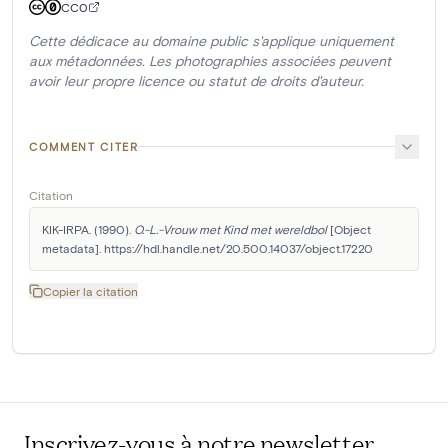
CC0
Cette dédicace au domaine public s'applique uniquement
aux métadonnées. Les photographies associées peuvent
avoir leur propre licence ou statut de droits d'auteur.
COMMENT CITER
Citation
KIK-IRPA. (1990). 
O.-L.-Vrouw met Kind met wereldbol
 [Object 
metadata]. https://hdl.handle.net/20.500.14037/object.17220
Copier la citation
Inscrivez-vous à notre newsletter