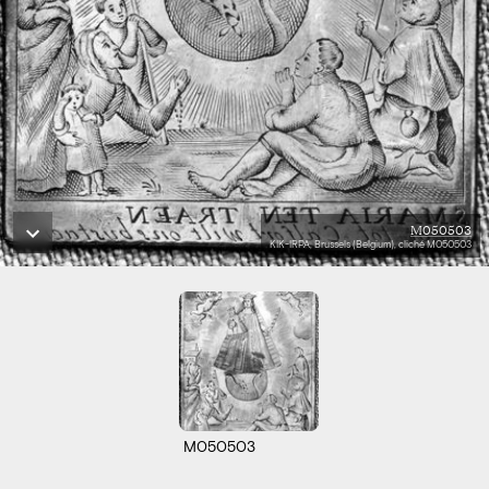
M050503
KIK-IRPA, Brussels (Belgium), cliché M050503
M050503