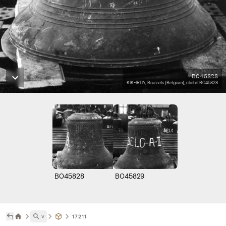
B045828
KIK-IRPA, Brussels (Belgium), cliché B045828
B045828
B045829
˅
17211