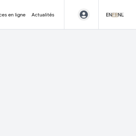
es en ligne
Actualités
EN
FR
NL