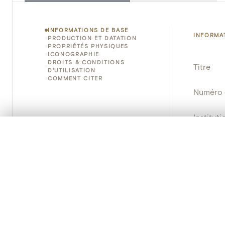
INFORMATIONS DE BASE
INFORMA
PRODUCTION ET DATATION
PROPRIÉTÉS PHYSIQUES
ICONOGRAPHIE
DROITS & CONDITIONS
Titre
D'UTILISATION
COMMENT CITER
Numéro 
Instituti
0/50 photos
SÉLECTION À COMPARER
Lieu
Alignez vos images pour les comparer côte à cô
Vous pouvez rouvrir cette sélection à tout moment via « 
Emplace
Adresse
Votre sélection à comparer es
Nom d'o
Tout effacer