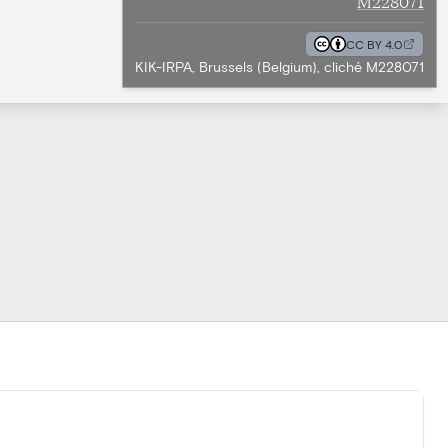
M228071
CC BY 4.0
KIK-IRPA, Brussels (Belgium), cliché M228071