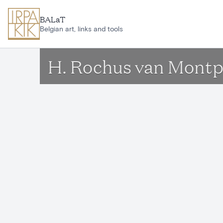
Aller au contenu principal
BALaT
Belgian art, links and tools
H. Rochus van Montpe