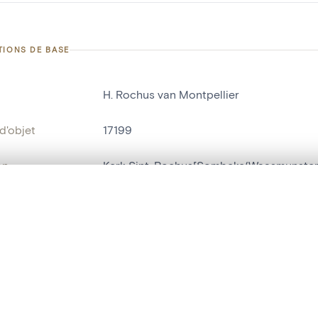
TIONS DE BASE
H. Rochus van Montpellier
d'objet
17199
on
Kerk Sint-Rochus[Sombeke(Waasmunster
Waasmunster
te, en superposition ou avec un rideau coulissant — avec zoom et dép
Ma sélection » dans le menu.
ment /
westgevel
:
t vide. Ajoutez des photos depuis les résultats de recherche ou les p
bjet
statue religieuse
,
statue humaine