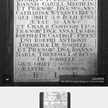
A049961
KIK-IRPA, Brussels (Belgium), cliché A049961