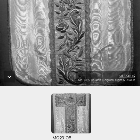
M023105
KIK-IRPA, Brussels (Belgium), cliché M023105
M023105