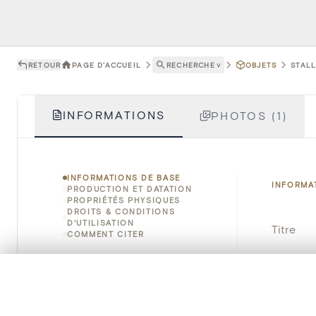
RETOUR
PAGE D'ACCUEIL
RECHERCHE
˅
OBJETS
STALL
INFORMATIONS
PHOTOS (1)
INFORMATIONS DE BASE
INFORMA
PRODUCTION ET DATATION
PROPRIÉTÉS PHYSIQUES
DROITS & CONDITIONS
D'UTILISATION
Titre
COMMENT CITER
Numéro 
0/50 photos
SÉLECTION À COMPARER
Instituti
Alignez vos images pour les comparer côte à cô
Vous pouvez rouvrir cette sélection à tout moment via « 