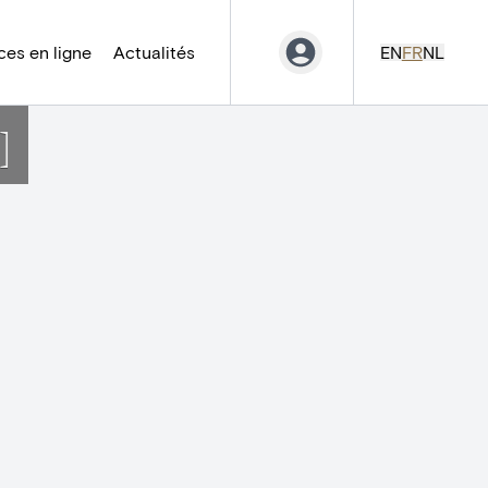
es en ligne
Actualités
EN
FR
NL
]