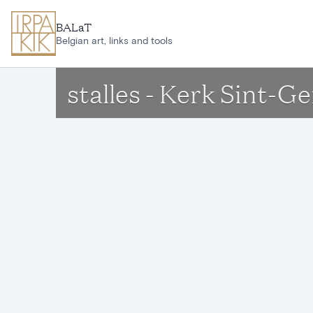
Aller au contenu principal
BALaT
Belgian art, links and tools
stalles - Kerk Sint-