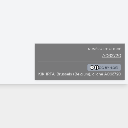
NUMÉRO DE CLICHÉ
A063720
CC BY 4.0
KIK-IRPA, Brussels (Belgium), cliché A063720