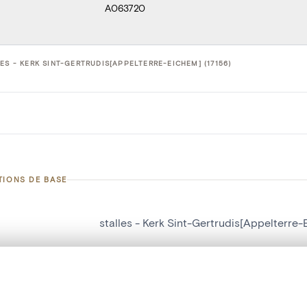
A063720
ES - KERK SINT-GERTRUDIS[APPELTERRE-EICHEM] (17156)
TIONS DE BASE
stalles - Kerk Sint-Gertrudis[Appelterre
d'objet
17156
on
Kerk Sint-Gertrudis[Appelterre-Eichem]
te, en superposition ou avec un rideau coulissant — avec zoom et dép
Ma sélection » dans le menu.