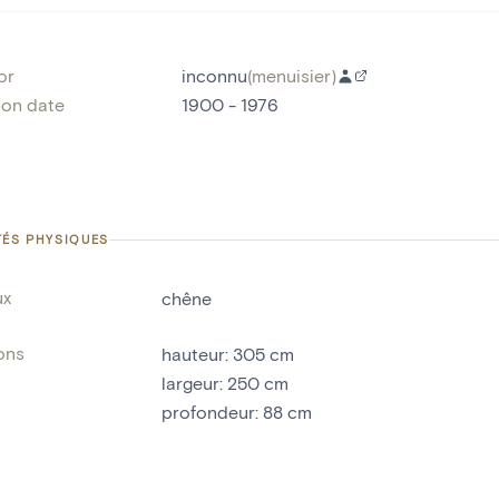
or
inconnu
(
menuisier
)
ion date
1900 - 1976
TÉS PHYSIQUES
ux
chêne
ons
hauteur
:
305
cm
largeur
:
250
cm
profondeur
:
88
cm