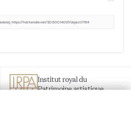
adata]. https://hdl.handle.net/20.500.14037/object.17154
Institut royal du
Patrimoine artistique
Parc du Cinquantenaire 1, 1000 Bruxelles,
Belgique
lacement synchronisés.
balat@kikirpa.be
(questions relatives à BALaT)
info@kikirpa.be
(questions générales)
ages de détail pour commencer.