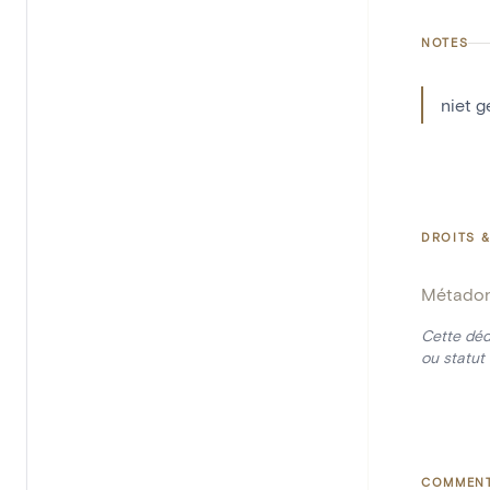
NOTES
niet 
DROITS &
Métado
Cette déd
ou statut 
COMMENT