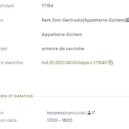
d'objet
17154
on
Kerk Sint-Gertrudis[Appelterre-Eichem]
Appelterre-Eichem
bjet
armoire de sacristie
t identifier
hdl:20.500.14037/object.17154
ION ET DATATION
or
inconnu
(
menuisier
)
ion date
1700 - 1800