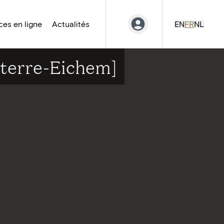
es en ligne
Actualités
EN
FR
NL
lterre-Eichem]