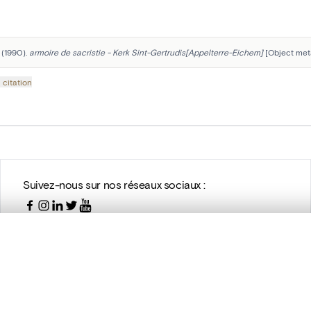
 (1990). 
armoire de sacristie - Kerk Sint-Gertrudis[Appelterre-Eichem]
 [Object met
 citation
Suivez-nous sur nos réseaux sociaux :
te, en superposition ou avec un rideau coulissant — avec zoom et dép
Ma sélection » dans le menu.
t vide. Ajoutez des photos depuis les résultats de recherche ou les p