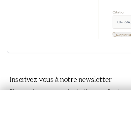
Citation
KIK-IRPA.
Copier la
Inscrivez-vous à notre newsletter
Chaque mois, vous recevrez les dernières nouvelles de
l'IRPA dans votre boîte mails.
0/50 photos
SÉLECTION À COMPARER
En savoir plus sur notre newsletter
Alignez vos images pour les comparer côte à cô
Vous pouvez rouvrir cette sélection à tout moment via « 
Votre sélection à comparer es