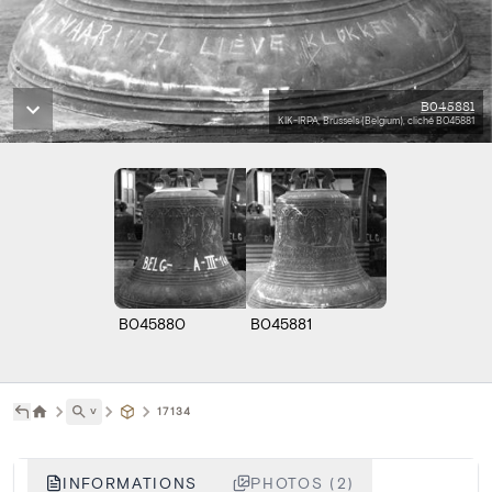
B045881
KIK-IRPA, Brussels (Belgium), cliché B045881
B045880
B045881
˅
17134
INFORMATIONS
PHOTOS (2)