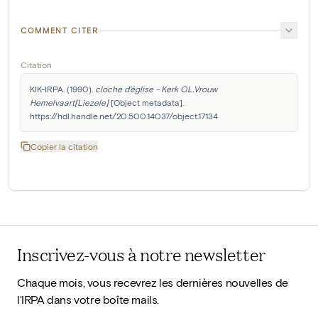
COMMENT CITER
Citation
KIK-IRPA. (1990). 
cloche d'église - Kerk O.L.Vrouw 
Hemelvaart[Liezele]
 [Object metadata]. 
https://hdl.handle.net/20.500.14037/object.17134
Copier la citation
Inscrivez-vous à notre newsletter
Chaque mois, vous recevrez les dernières nouvelles de
l'IRPA dans votre boîte mails.