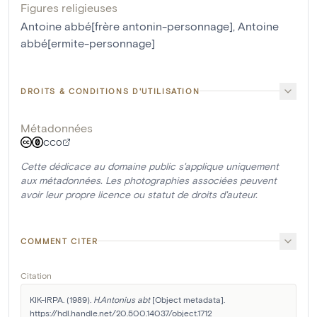
Figures religieuses
Antoine abbé[frère antonin-personnage]
,
Antoine
abbé[ermite-personnage]
DROITS & CONDITIONS D'UTILISATION
Métadonnées
CC0
Cette dédicace au domaine public s'applique uniquement
aux métadonnées. Les photographies associées peuvent
avoir leur propre licence ou statut de droits d'auteur.
COMMENT CITER
Citation
KIK-IRPA. (1989). 
H.Antonius abt
 [Object metadata]. 
https://hdl.handle.net/20.500.14037/object.1712