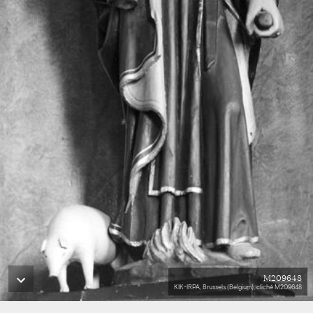
M209648
KIK-IRPA, Brussels (Belgium), cliché M209648