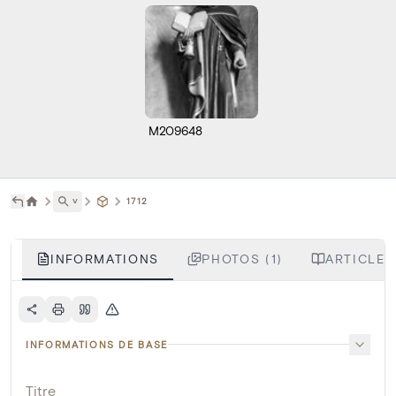
M209648
˅
1712
INFORMATIONS
PHOTOS (1)
ARTICLES
INFORMATIONS DE BASE
Titre