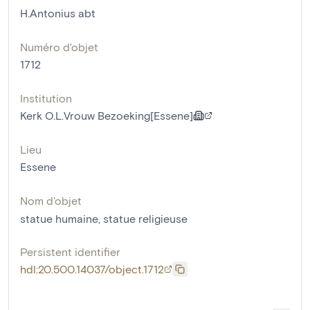
H.Antonius abt
Numéro d'objet
1712
Institution
Kerk O.L.Vrouw Bezoeking[Essene]
Lieu
Essene
Nom d'objet
statue humaine
,
statue religieuse
Persistent identifier
hdl:20.500.14037/object.1712