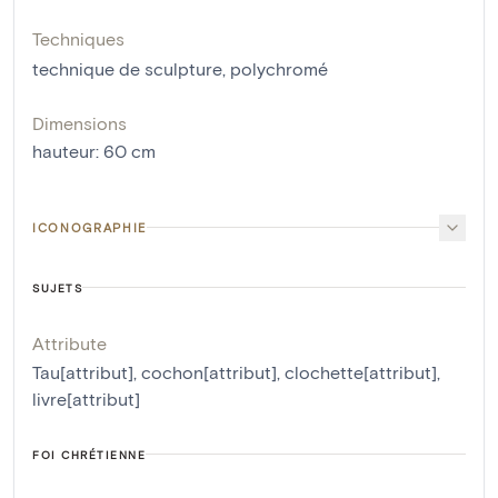
Techniques
technique de sculpture
,
polychromé
Dimensions
hauteur
:
60
cm
ICONOGRAPHIE
SUJETS
Attribute
Tau[attribut]
,
cochon[attribut]
,
clochette[attribut]
,
livre[attribut]
FOI CHRÉTIENNE