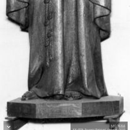
M076315
KIK-IRPA, Brussels (Belgium), cliché M076315