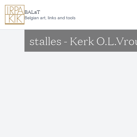
Aller au contenu principal
BALaT
Belgian art, links and tools
stalles - Kerk O.L.Vr