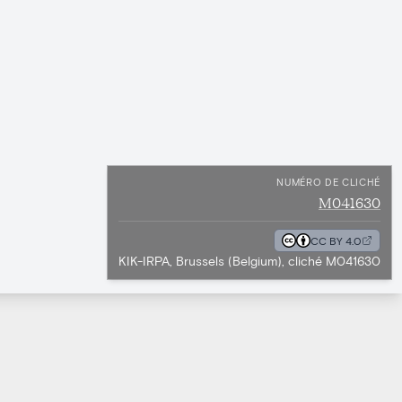
NUMÉRO DE CLICHÉ
M041630
CC BY 4.0
KIK-IRPA, Brussels (Belgium), cliché M041630