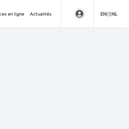
es en ligne
Actualités
EN
FR
NL