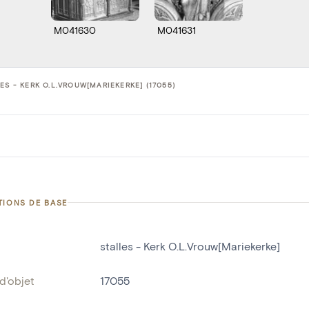
M041630
M041631
ES - KERK O.L.VROUW[MARIEKERKE] (17055)
TIONS DE BASE
stalles - Kerk O.L.Vrouw[Mariekerke]
d'objet
17055