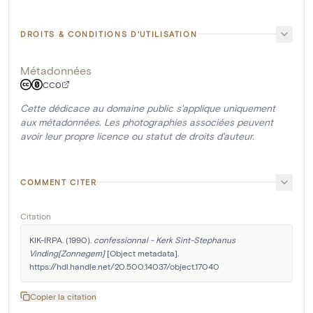
DROITS & CONDITIONS D'UTILISATION
Métadonnées
CC0
Cette dédicace au domaine public s'applique uniquement
aux métadonnées. Les photographies associées peuvent
avoir leur propre licence ou statut de droits d'auteur.
COMMENT CITER
Citation
KIK-IRPA. (1990). 
confessionnal - Kerk Sint-Stephanus 
Vinding[Zonnegem]
 [Object metadata]. 
https://hdl.handle.net/20.500.14037/object.17040
Copier la citation