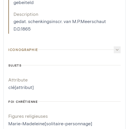
gebeiteld
Description
gedat. schenkingsinscr. van M.P.Meerschaut
D.D.1865
ICONOGRAPHIE
SUJETS
Attribute
clé[attribut]
FOI CHRÉTIENNE
Figures religieuses
Marie-Madeleine[solitaire-personnage]