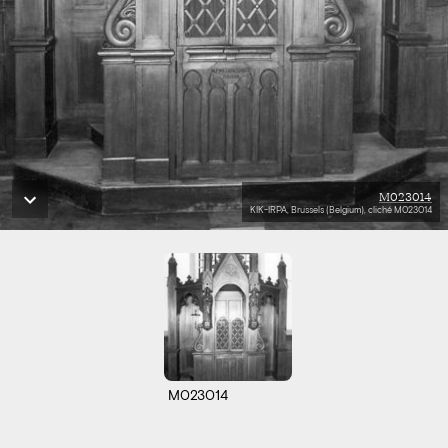
M023014
KIK-IRPA, Brussels (Belgium), cliché M023014
M023014