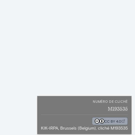
NUMÉRO DE CLICHÉ
M193535
CC BY 4.0
KIK-IRPA, Brussels (Belgium), cliché M193535