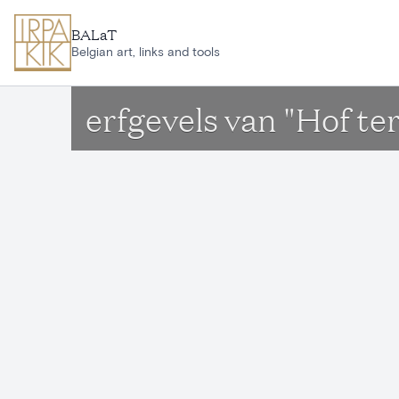
Aller au contenu principal
BALaT
Belgian art, links and tools
erfgevels van "Hof te