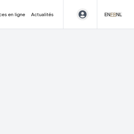
es en ligne
Actualités
EN
FR
NL