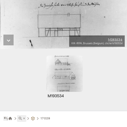
M193534
KIK-IRPA, Brussels (Belgium), cliché M193534
M193534
˅
17029