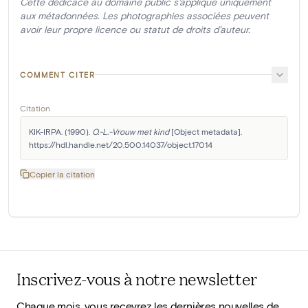
Cette dédicace au domaine public s'applique uniquement
aux métadonnées. Les photographies associées peuvent
avoir leur propre licence ou statut de droits d'auteur.
COMMENT CITER
Citation
KIK-IRPA. (1990). 
O.-L.-Vrouw met kind
 [Object metadata]. 
https://hdl.handle.net/20.500.14037/object.17014
Copier la citation
Inscrivez-vous à notre newsletter
Chaque mois, vous recevrez les dernières nouvelles de