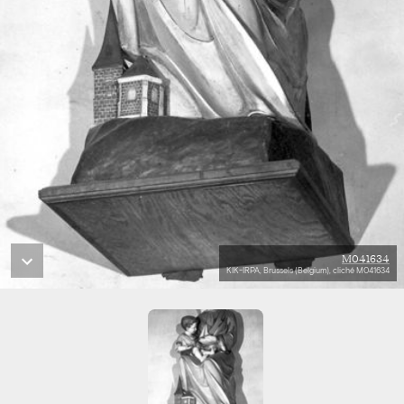
M041634
KIK-IRPA, Brussels (Belgium), cliché M041634