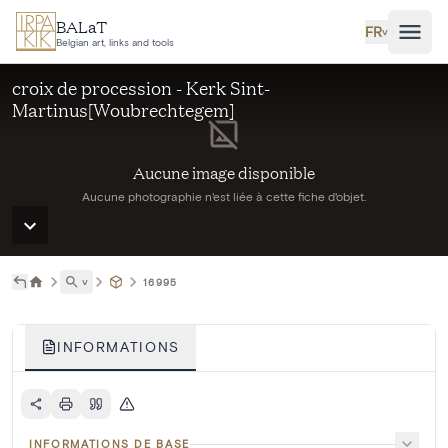
Aller au contenu principal
BALaT
FR
˅
Belgian art, links and tools
croix de procession - Kerk Sint-
Martinus[Woubrechtegem]
Aucune image disponible
Aucune photographie n'est liée à cette fiche d'objet.
˅
16995
INFORMATIONS
INFORMATIONS DE BASE