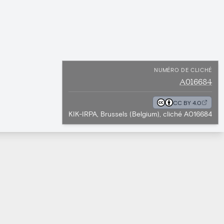
NUMÉRO DE CLICHÉ
A016684
CC BY 4.0
KIK-IRPA, Brussels (Belgium), cliché A016684