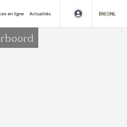
es en ligne
Actualités
EN
FR
NL
orboord