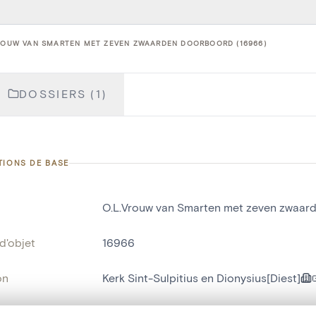
ROUW VAN SMARTEN MET ZEVEN ZWAARDEN DOORBOORD (16966)
DOSSIERS (1)
TIONS DE BASE
O.L.Vrouw van Smarten met zeven zwaar
d'objet
16966
on
Kerk Sint-Sulpitius en Dionysius[Diest]
Diest[deelgemeente]