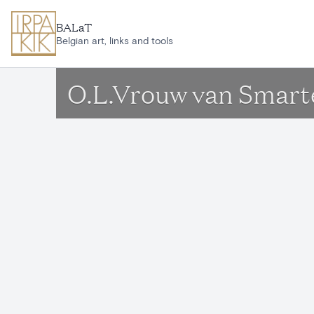
Aller au contenu principal
BALaT
Belgian art, links and tools
O.L.Vrouw van Smart