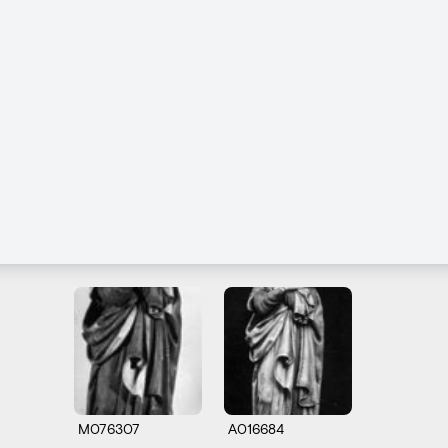
M076307
A016684