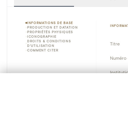
INFORMATIONS DE BASE
INFORMA
PRODUCTION ET DATATION
PROPRIÉTÉS PHYSIQUES
ICONOGRAPHIE
DROITS & CONDITIONS
Titre
D'UTILISATION
COMMENT CITER
Numéro 
Instituti
0/50 photos
SÉLECTION À COMPARER
Lieu
Alignez vos images pour les comparer côte à cô
Vous pouvez rouvrir cette sélection à tout moment via « 
Provena
Votre sélection à comparer es
Nom d'o