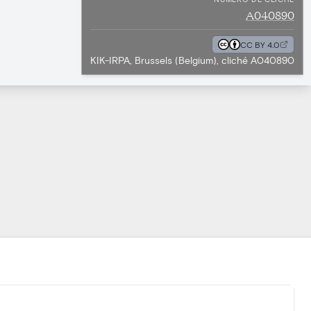
A040890
CC BY 4.0
KIK-IRPA, Brussels (Belgium), cliché A040890