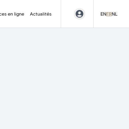
es en ligne
Actualités
EN
FR
NL