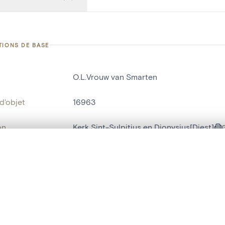
TIONS DE BASE
O.L.Vrouw van Smarten
d'objet
16963
on
Kerk Sint-Sulpitius en Dionysius[Diest]
Diest[deelgemeente]
te, en superposition ou avec un rideau coulissant — avec zoom et dép
Ma sélection » dans le menu.
nce
Kapel Allerheiligen[Diest]
t vide. Ajoutez des photos depuis les résultats de recherche ou les p
bjet
statue religieuse
,
statue humaine