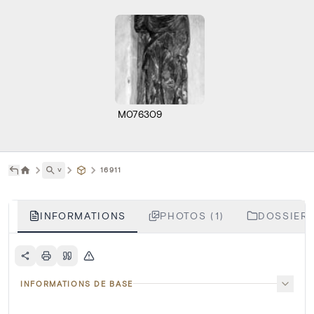
M076309
˅
16911
INFORMATIONS
PHOTOS (1)
DOSSIERS
INFORMATIONS DE BASE