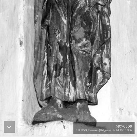
M076309
KIK-IRPA, Brussels (Belgium), cliché M076309