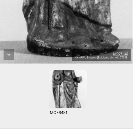
M076481
KIK-IRPA, Brussels (Belgium), cliché M076481
M076481