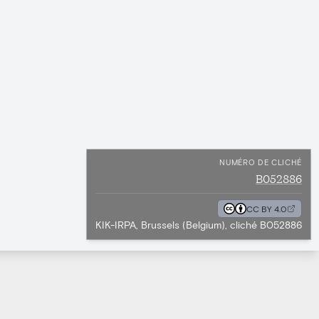
NUMÉRO DE CLICHÉ
B052886
CC BY 4.0
KIK-IRPA, Brussels (Belgium), cliché B052886