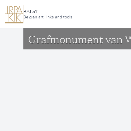
Aller au contenu principal
BALaT
Belgian art, links and tools
Grafmonument van W