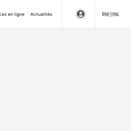
es en ligne
Actualités
EN
FR
NL