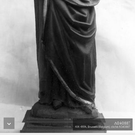
A040887
KIK-IRPA, Brussels (Belgium), cliché A040887