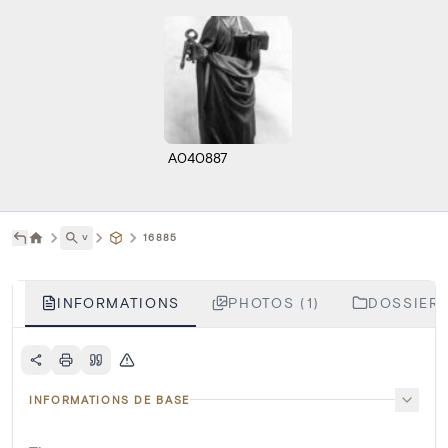
A040887
˅
16885
INFORMATIONS
PHOTOS (1)
DOSSIERS
INFORMATIONS DE BASE