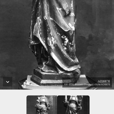
A016676
KIK-IRPA, Brussels (Belgium), cliché A016676