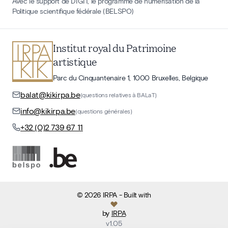
Avec le support de DIGIT, le programme de numérisation de la
Politique scientifique fédérale (BELSPO)
Institut royal du Patrimoine
artistique
Parc du Cinquantenaire 1, 1000 Bruxelles, Belgique
balat@kikirpa.be
(questions relatives à BALaT)
info@kikirpa.be
(questions générales)
+32 (0)2 739 67 11
©
2026
IRPA
- Built with
by
IRPA
v
1.05