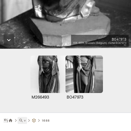
B047973
KIK-IRPA, Brussels (Belgium), cliché B047973
M266493
B047973
˅
1688