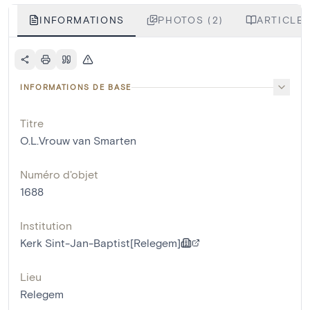
INFORMATIONS
PHOTOS (2)
ARTICLES
INFORMATIONS DE BASE
Titre
O.L.Vrouw van Smarten
Numéro d'objet
1688
Institution
Kerk Sint-Jan-Baptist[Relegem]
Lieu
Relegem