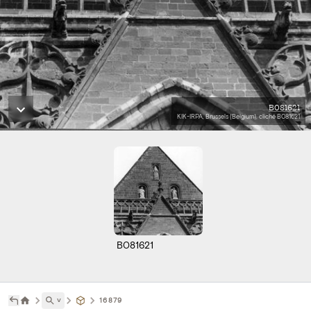
B081621
KIK-IRPA, Brussels (Belgium), cliché B081621
B081621
˅
16879