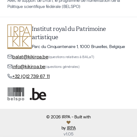
Avec le support de DIGIT, le programme de numérisation de la
Politique scientifique fédérale (BELSPO)
Institut royal du Patrimoine
artistique
Parc du Cinquantenaire 1, 1000 Bruxelles, Belgique
balat@kikirpa.be
(questions relatives à BALaT)
info@kikirpa.be
(questions générales)
+32 (0)2 739 67 11
©
2026
IRPA
- Built with
by
IRPA
v
1.05