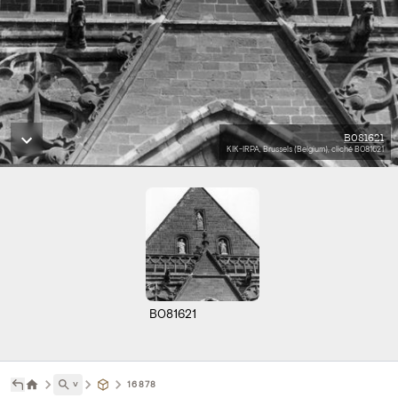
B081621
KIK-IRPA, Brussels (Belgium), cliché B081621
B081621
˅
16878