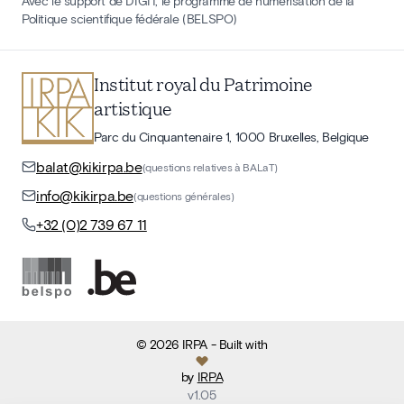
Avec le support de DIGIT, le programme de numérisation de la
Politique scientifique fédérale (BELSPO)
Institut royal du Patrimoine
artistique
Parc du Cinquantenaire 1, 1000 Bruxelles, Belgique
balat@kikirpa.be
(questions relatives à BALaT)
info@kikirpa.be
(questions générales)
+32 (0)2 739 67 11
©
2026
IRPA
- Built with
by
IRPA
v
1.05