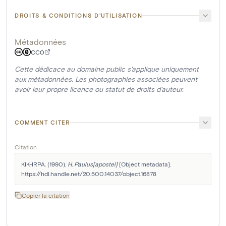
DROITS & CONDITIONS D'UTILISATION
Métadonnées
CC0
Cette dédicace au domaine public s'applique uniquement
aux métadonnées. Les photographies associées peuvent
avoir leur propre licence ou statut de droits d'auteur.
COMMENT CITER
Citation
KIK-IRPA. (1990). 
H. Paulus[apostel]
 [Object metadata]. 
https://hdl.handle.net/20.500.14037/object.16878
Copier la citation